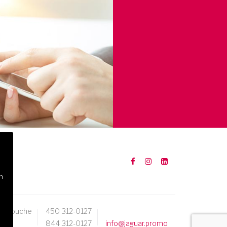
n
Mascouche
450 312-0127
844 312-0127
info@jaguar.promo