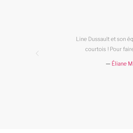
puis
Line Dussault et son éq
rence,
courtois ! Pour fair
eurs
Éliane M
 Noël.