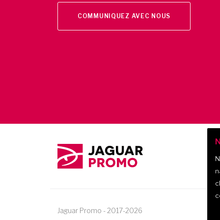
COMMUNIQUEZ AVEC NOUS
N
N
n
c
c
Jaguar Promo
-
2017-
2026