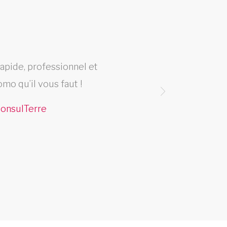
rapide, professionnel et
Jagua
omo qu’il vous faut !
 ConsulTerre