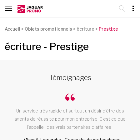
Accueil
>
Objets promotionnels
>
écriture >
Prestige
écriture - Prestige
Témoignages
oi
Un service très rapide et surtout un désir d’être des
s
agents de réussite pour mon entreprise. C’est ce que
j’appelle : des vrais partenaires d’affaires !
Michaël Lamarche - Coach de vie professionnel,