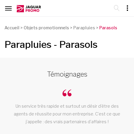
Accueil
>
Objets promotionnels
>
Parapluies >
Parasols
Parapluies - Parasols
Témoignages
oi
Un service très rapide et surtout un désir d’être des
s
agents de réussite pour mon entreprise. C’est ce que
j’appelle : des vrais partenaires d’affaires !