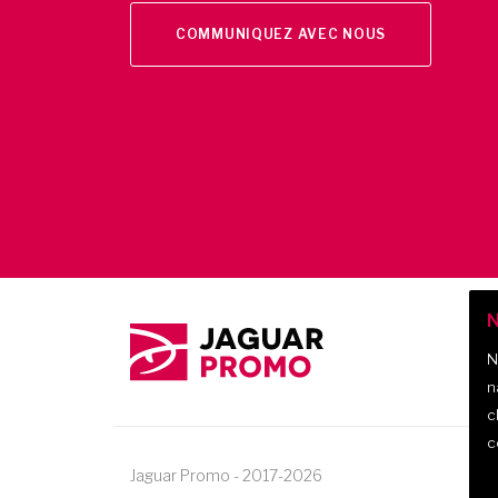
COMMUNIQUEZ AVEC NOUS
N
N
n
c
c
Jaguar Promo
-
2017-
2026