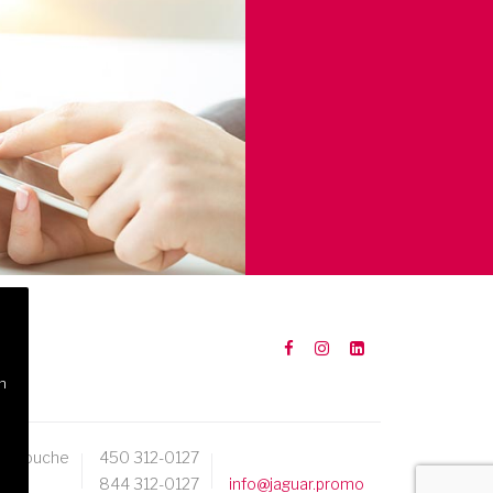
n
Mascouche
450 312-0127
844 312-0127
info@jaguar.promo