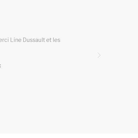
erci Line Dussault et les
Trava
avais 
me pe
c